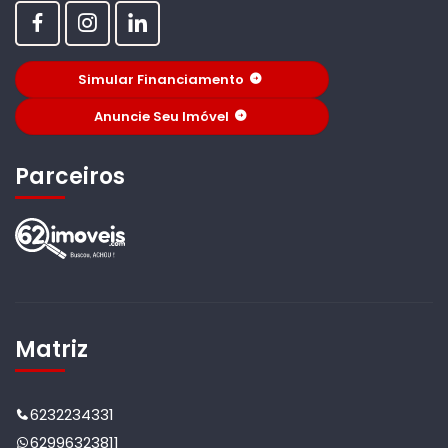
Simular Financiamento
Anuncie Seu Imóvel
Parceiros
Matriz
6232234331
62996323811