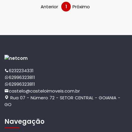
Anterior
1
Próximo
6232234331
62996323811
62996323811
castelo@casteloimoveis.com.br
Rua 07 - Número 72 - SETOR CENTRAL - GOIANIA -
GO
Navegação