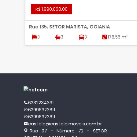
R$ 1.990.000,00
Rua 135, SETOR MARISTA, GOIANIA
3
3
3
178,56 m²
6232234331
62996323811
62996323811
castelo@casteloimoveis.com.br
Rua 07 - Número 72 - SETOR