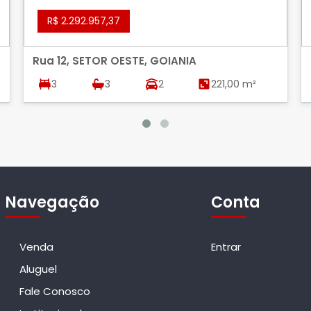
R$ 2.292.957,37
Rua 12, SETOR OESTE, GOIANIA
3
3
2
221,00 m²
Navegação
Conta
Venda
Entrar
Aluguel
Fale Conosco