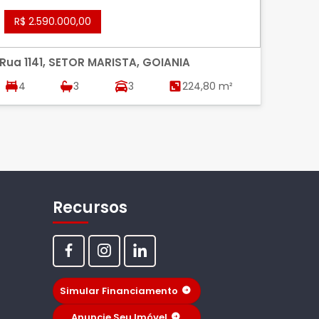
R$ 2.590.000,00
R$ 
Rua 1141, SETOR MARISTA, GOIANIA
BELA 
BELA 
4
3
3
224,80 m²
3
Recursos
Simular Financiamento
Anuncie Seu Imóvel