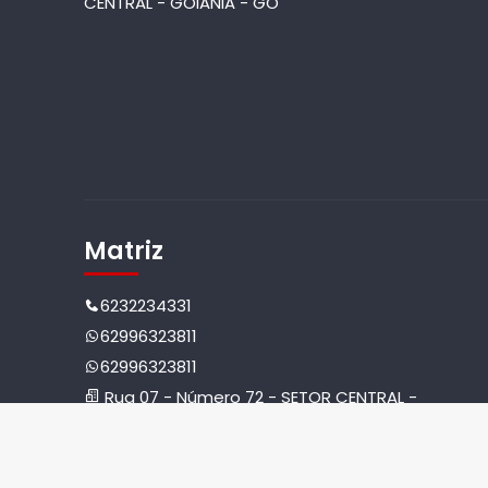
CENTRAL - GOIANIA - GO
Matriz
6232234331
62996323811
62996323811
Rua 07 - Número 72 - SETOR CENTRAL -
GOIANIA - GO