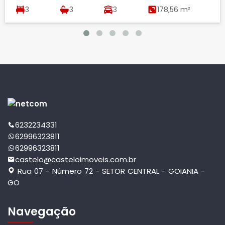
3
3
3
178,56 m²
6232234331
62996323811
62996323811
castelo@casteloimoveis.com.br
Rua 07 - Número 72 - SETOR CENTRAL - GOIANIA -
GO
Navegação