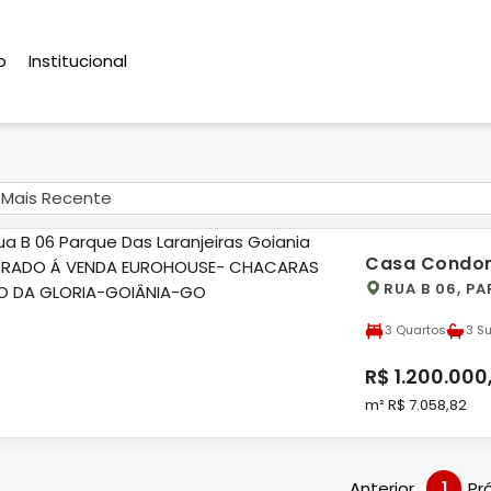
o
Institucional
Mais Recente
Casa Condom
RUA B 06, P
3 Quartos
3 S
R$ 1.200.000
m² R$ 7.058,82
Anterior
1
Pr