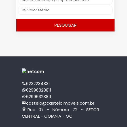
PESQUISAR
6232234331
62996323811
62996323811
castelo@casteloimoveis.com.br
Rua 07 - Número 72 - SETOR
CENTRAL - GOIANIA - GO