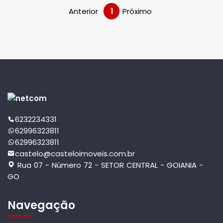
Anterior
1
Próximo
6232234331
62996323811
62996323811
castelo@casteloimoveis.com.br
Rua 07 - Número 72 - SETOR CENTRAL - GOIANIA -
GO
Navegação