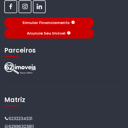
Simular Financiamento
Anuncie Seu Imóvel
Parceiros
Matriz
6232234331
62996323811