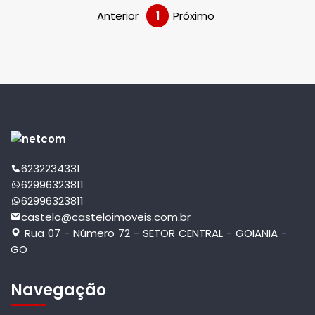
Anterior
1
Próximo
6232234331
62996323811
62996323811
castelo@casteloimoveis.com.br
Rua 07 - Número 72 - SETOR CENTRAL - GOIANIA -
GO
Navegação