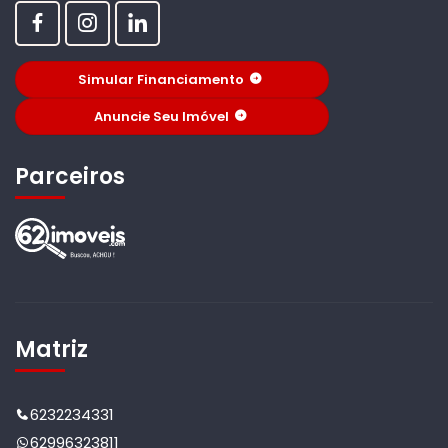
Simular Financiamento
Anuncie Seu Imóvel
Parceiros
Matriz
6232234331
62996323811