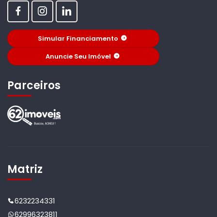
Simular Financiamento
Anuncie Seu Imóvel
Parceiros
Matriz
6232234331
62996323811