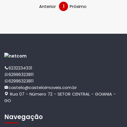
Anterior
1
Próximo
6232234331
62996323811
62996323811
castelo@casteloimoveis.com.br
Rua 07 - Número 72 - SETOR CENTRAL - GOIANIA -
GO
Navegação