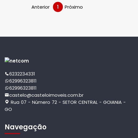
Anterior
1
Próximo
6232234331
62996323811
62996323811
castelo@casteloimoveis.com.br
Rua 07 - Número 72 - SETOR CENTRAL - GOIANIA -
GO
Navegação