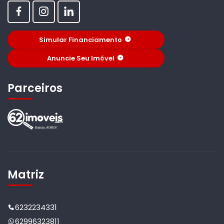
Simular Financiamento
Anuncie Seu Imóvel
Parceiros
Matriz
6232234331
62996323811