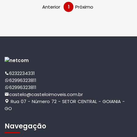
Anterior
1
Próximo
6232234331
62996323811
62996323811
castelo@casteloimoveis.com.br
Rua 07 - Número 72 - SETOR CENTRAL - GOIANIA -
GO
Navegação