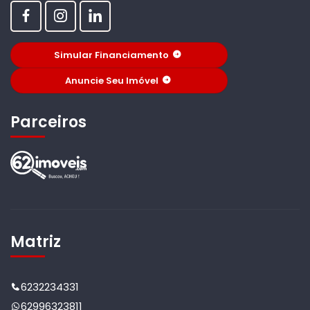
Simular Financiamento
Anuncie Seu Imóvel
Parceiros
Matriz
6232234331
62996323811