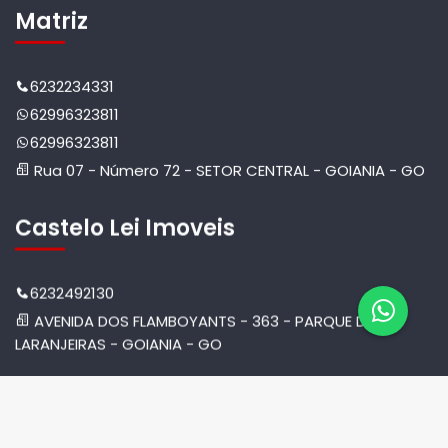
Matriz
6232234331
62996323811
62996323811
Rua 07 - Número 72 - SETOR CENTRAL - GOIANIA - GO
Castelo Lei Imoveis
6232492130
AVENIDA DOS FLAMBOYANTS - 363 - PARQUE DAS
LARANJEIRAS - GOIANIA - GO
© 2026 Castelo Empreendimentos. Todos os Direitos
Reservados. Criado Por -
TimiPro
Versão