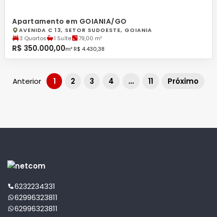
Apartamento em GOIANIA/GO
AVENIDA C 13, SETOR SUDOESTE, GOIANIA
3 Quartos
1 Suíte
79,00 m²
R$ 350.000,00
m² R$ 4.430,38
Anterior
1
2
3
4
…
11
Próximo
6232234331
62996323811
62996323811