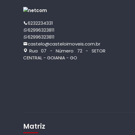
6232234331
62996323811
62996323811
castelo@casteloimoveis.com.br
Rua 07 - Número 72 - SETOR
CENTRAL - GOIANIA - GO
Matriz