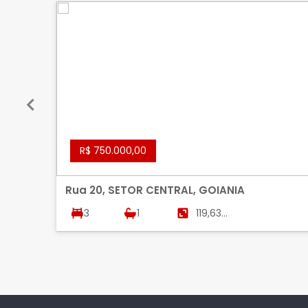
R$ 750.000,00
Rua 20, SETOR CENTRAL, GOIANIA
3
1
119,63
m²