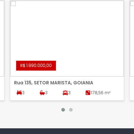
R$ 1.990.000,00
Rua 135, SETOR MARISTA, GOIANIA
3
3
3
178,56 m²