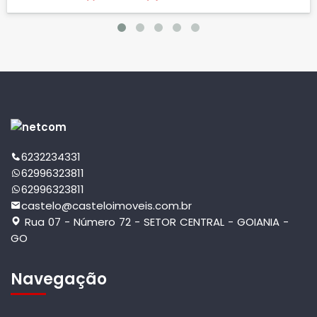
6232234331
62996323811
62996323811
castelo@casteloimoveis.com.br
Rua 07 - Número 72 - SETOR CENTRAL - GOIANIA -
GO
Navegação