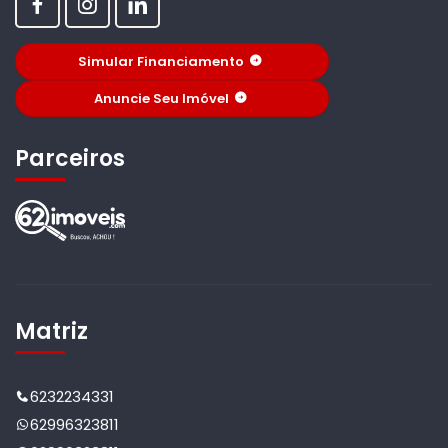
Simular Financiamento
Anuncie Seu Imóvel
Parceiros
Matriz
6232234331
62996323811