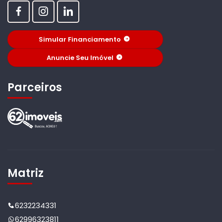
Simular Financiamento
Anuncie Seu Imóvel
Parceiros
Matriz
6232234331
62996323811