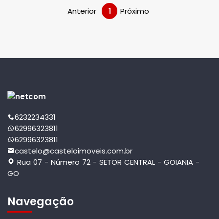
Anterior
1
Próximo
6232234331
62996323811
62996323811
castelo@casteloimoveis.com.br
Rua 07 - Número 72 - SETOR CENTRAL - GOIANIA -
GO
Navegação