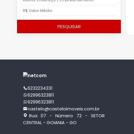
PESQUISAR
6232234331
62996323811
62996323811
castelo@casteloimoveis.com.br
Rua 07 - Número 72 - SETOR
CENTRAL - GOIANIA - GO